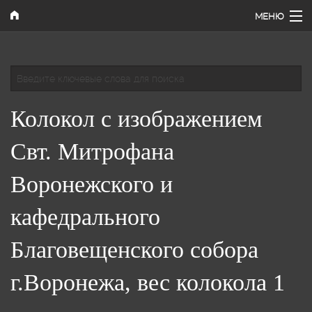
Перейти к основному содержанию
МЕНЮ
Главная
Введите ключевые слова для поиска
Наши работы
Колокол с изображением
Каталог
Поиск
Свт. Митрофана
Как купить
Воронежского и
Контакты
кафедрального
Благовещенского собора
г.Воронежа, вес колокола 1