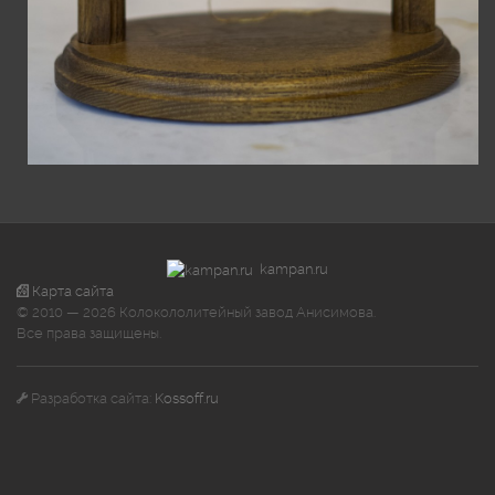
kampan.ru
Карта сайта
© 2010 — 2026 Колокололитейный завод Анисимова.
Все права защищены.
Разработка сайта:
Kossoff.ru