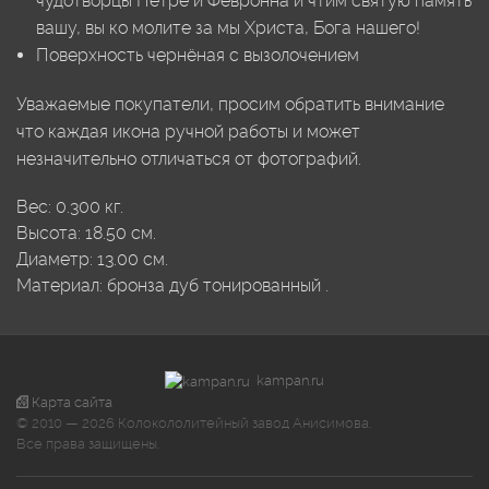
чудотворцы Петре и Февронна и чтим святую память
вашу, вы ко молите за мы Христа, Бога нашего!
Поверхность чернёная с вызолочением
Уважаемые покупатели, просим обратить внимание
что каждая икона ручной работы и может
незначительно отличаться от фотографий.
Вес:
0.300
кг.
Высота:
18.50
см.
Диаметр:
13.00
см.
Материал:
бронза
дуб тонированный
.
kampan.ru
Карта сайта
© 2010 — 2026 Колокололитейный завод Анисимова.
Все права защищены.