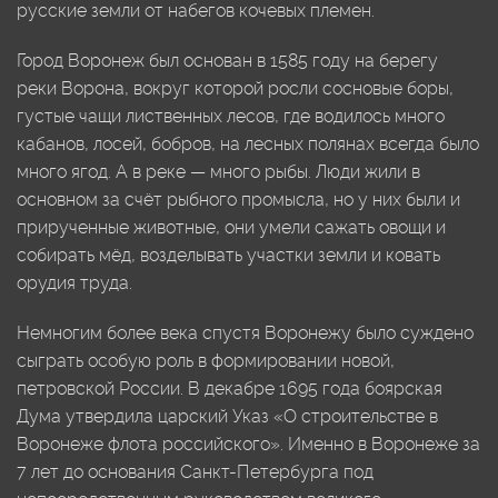
русские земли от набегов кочевых племен.
Город Воронеж был основан в 1585 году на берегу
реки Ворона, вокруг которой росли сосновые боры,
густые чащи лиственных лесов, где водилось много
кабанов, лосей, бобров, на лесных полянах всегда было
много ягод. А в реке — много рыбы. Люди жили в
основном за счёт рыбного промысла, но у них были и
прирученные животные, они умели сажать овощи и
собирать мёд, возделывать участки земли и ковать
орудия труда.
Немногим более века спустя Воронежу было суждено
сыграть особую роль в формировании новой,
петровской России. В декабре 1695 года боярская
Дума утвердила царский Указ «О строительстве в
Воронеже флота российского». Именно в Воронеже за
7 лет до основания Санкт-Петербурга под