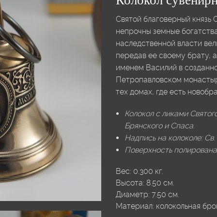
Колокол сувенирн
Святой благоверный князь О
непрочны земные богатства
наследственной власти вел
передав ее своему брату, 
именем Василий в созданн
Петропавловском монастыре
тех домах, где есть новобр
Колокол с ликами Святого
Брянского и Спаса.
Надпись на колоколе: Св.
Поверхность полирована
Вес:
0.300
кг.
Высота:
8.50
см.
Диаметр:
7.50
см.
Материал:
колокольная бро