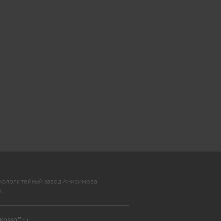
кололитейный завод Анисимова.
.
Kossoff.ru