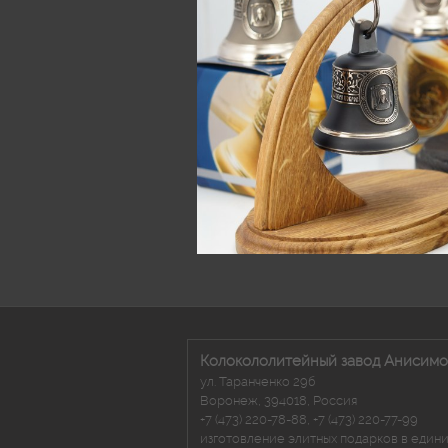
Колокололитейный завод Анисимо
ул. Таранченко 29б
Воронеж
,
394018
,
Россия
+7 (473) 220-78-88
,
+7 (473) 220-77-99
изготовление элитных подарков в един