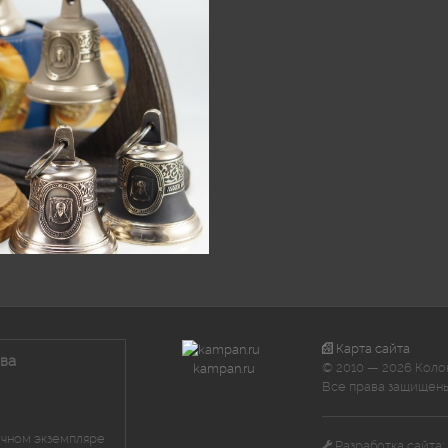
Карта сайта
ва
© 2010 — 2026 Коло
kampan.ru
Все права защищены
ичном экземпляре
Разработка сайта: