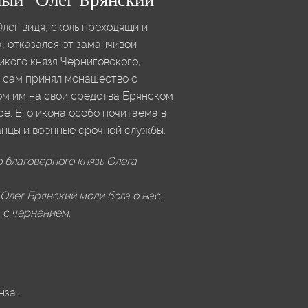
ый "Олег Брянский"
лег видя, сколь преходящи и
, отказался от заманчивой
икого князя Черниговского,
а сам принял монашество с
ом им на свои средства Брянском
. Его икона особо почитаема в
анцы и военные срочной службы.
 благоверного князь Олега
 Олег Брянский моли бога о нас.
 с чернением.
нза
.