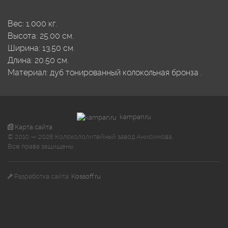
Вес:
1.000
кг.
Высота:
25.00
см.
Ширина:
13.50
см.
Длина:
20.50
см.
Материал:
дуб тонированный
колокольная бронза
.
kampan.ru
Карта сайта
© 2010 — 2026 Колокололитейный завод Анисимова.
Все права защищены.
Разработка сайта:
Kossoff.ru