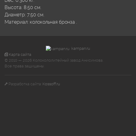
Вес:
0.300
кг.
Высота:
8.50
см.
Диаметр:
7.50
см.
Материал:
колокольная бронза
.
kampan.ru
Карта сайта
© 2010 — 2026 Колокололитейный завод Анисимова.
Все права защищены.
Разработка сайта:
Kossoff.ru